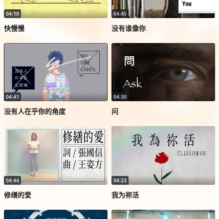
04:10
04:45
快慢慢
没有谁像你
04:41
04:30
没有人在乎你的角度
问
04:44
04:23
修缮的爱
我为祢活