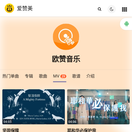
爱赞美
欧赞音乐
热门单曲
专辑
歌曲
MV
歌谱
介绍
29
04:03
04:06
坚固保障
耶和华必保护我