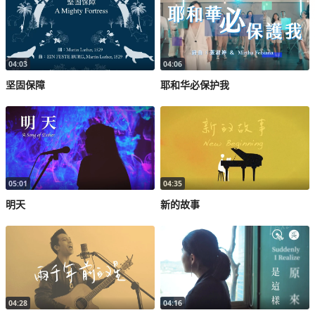
04:03
04:06
坚固保障
耶和华必保护我
05:01
04:35
明天
新的故事
04:28
04:16