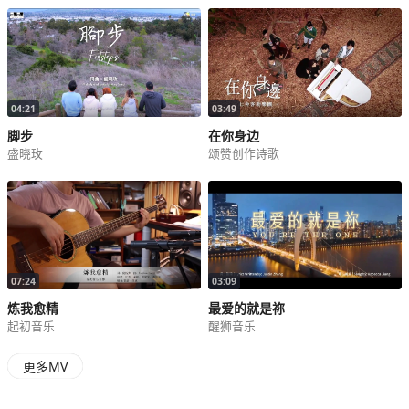
词曲：张淑婷 Mirtha Febiana
我要向高山举目 我的帮助从何来
我的帮助 从耶和华而来
他创造天地 Yes Amen!
04:21
03:49
他掌管一切 是我随时的帮助
脚步
在你身边
盛晓玫
颂赞创作诗歌
他必不让我脚动摇 祂的翅膀遮盖我
我的力量从耶和华而来
我主不打盹 我主不睡着
他是保守看顾我的主
在他里面我得平安
白日太阳不伤我
07:24
03:09
夜间月亮不害我
炼我愈精
最爱的就是祢
耶和华必保护我
起初音乐
醒狮音乐
| 合作歌手 |
更多MV
主唱：褟美恩
和声：徐仲苓、徐仲薇、黄萱、赖柏辰、陈亚博、曾晨恩
齐唱：徐仲苓、黄萱、赖柏辰、陈亚博、姜君颖、姜懿娟、Greta、