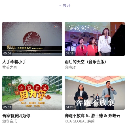
人际关系、未来迷惘、焦虑不安...
展开
「耶和华必保护我」
让这首诗歌带领我们宣告、经历神的保守！
白天晚上，祂荫庇我们，免受灾害、免危险。
这支MV以诗篇121篇为灵感，
结合冷色调与流畅镜头，
音乐与歌词巧妙融合，彷彿天籁抚慰心灵。
05:06
05:18
画面展现冷静诗意，与活泼敬拜者展现热情；
大手牵着小手
雨后的天空（音乐会版）
反映着现实生活中冷酷环境下，
赞美之泉
盛晓玫
倚靠神的信心与生命力。
无论你身在何方，面对何挑战，
「耶和华必保护我」将带给你勇气和力量。
领受这首歌的祝福与应许，
感受耶和华的保护与安慰，
让心灵绽放于希望光芒中！
05:07
04:23
吾家有爱因为你
奔跑不放弃 ft. 游士德 & 郑皓云
颂宣音乐
KUA GLOBAL 跨越
【耶和华必保护我】