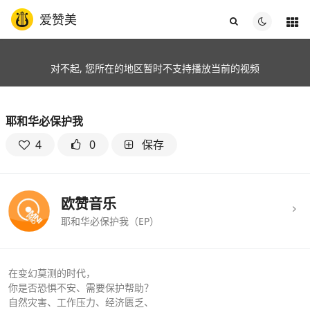
爱赞美
对不起, 您所在的地区暂时不支持播放当前的视频
耶和华必保护我
4
0
保存
欧赞音乐
耶和华必保护我（EP）
在变幻莫测的时代，
你是否恐惧不安、需要保护帮助？
自然灾害、工作压力、经济匮乏、