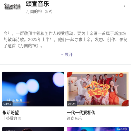
颂宣音乐
万国的神（EP）
今年，一群敬拜主领和创作人领受感动，要为上帝写一首属于新加坡
的敬拜诗歌。2025年上半年，他们一起寻求上帝，发想、创作、录制
了这首《万国的神》。
展开
反思这首歌诞生的过程，爱新加坡主席张福裕牧师说：”一城一家自相
纷争，必站立不住。(马太福音 12:25) 我们必须团结一致，竭力坚固教
会，而最美的合一莫过于在祷告和赞美的祭坛同心献上我们的敬拜。
这首歌从筹备到完成都形成了合一的美丽景象 — 来自不同背景的歌手
和乐手同心同声敬拜独一的主。各族、各民、各方、各国因着自身文
化与处境，以独特的方式敬拜上帝。我们盼望这首歌能展现出新加坡
基督徒对传福音的热情！“
04:47
05:21
监制：张福裕牧师（爱新加坡主席）
永活盼望
一代一代爱相传
制作人：陈主恩牧师（圣公会救主堂）
丰盛敬拜团
颂宣音乐
词曲：