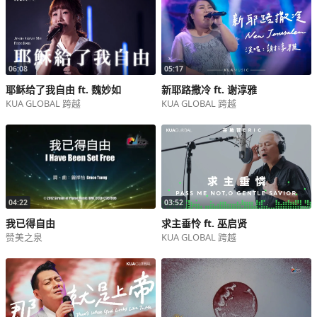
周利龙（The City Church）
张淑娟（Every Nation Church Singapore）陆斯琦（希望教会）
陈主恩牧师（圣公会救主堂）
中译词：陈主恩牧师（圣公会救主堂）
06:08
05:17
耶稣给了我自由 ft. 魏妙如
新耶路撒冷 ft. 谢淳雅
键盘：吴庆麟（圣公会复活堂）
KUA GLOBAL 跨越
KUA GLOBAL 跨越
钢琴：张俊彦（极地引力音乐）
电吉他：林文麒（更新基督教会）
架子鼓：陈曦（圣公会救主堂）
贝斯：刘慎宜传道（更新基督教会）
主领兼吉他：陈主恩牧师（圣公会救主堂
伴唱兼吉他：徐大卫传道（圣公会救主堂）
伴唱：陆斯琦（希望教会）｜ 李美樱（希望教会）
04:22
03:52
和声：陈施琦（圣公会救主堂）
我已得自由
求主垂怜 ft. 巫启贤
编曲：B.Y.（颂宣音乐）
赞美之泉
KUA GLOBAL 跨越
混音：A.J.（颂宣音乐）
Verse 1:
让我们成为祷告殿
圣洁之祭 献上祢座前
以心灵 诚实敬拜