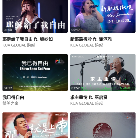
A2
淑羽：
万国当向耶和华至高的神 大声赞美
向造天地的耶和华 发声赞美
06:08
05:17
因祂在洪水泛滥之时 坐在天上为王
耶稣给了我自由 ft. 魏妙如
新耶路撒冷 ft. 谢淳雅
我要传扬祂的圣名到永远
KUA GLOBAL 跨越
KUA GLOBAL 跨越
副歌：
淑羽：
万王之王 我要歌颂你至高圣名
把你的荣耀传扬万邦
亚萨：
04:22
03:52
从日出之地到日落之处
我已得自由
求主垂怜 ft. 巫启贤
耶和华的名是配得颂扬
赞美之泉
KUA GLOBAL 跨越
日头和月亮放光的星宿
都要来赞美你直到永远
（合）：
唱起诗歌 挑起舞蹈
愿全地都来欢呼