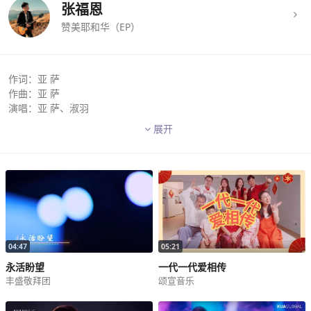
张福恩
赞美耶和华（EP）
作词：亚 萨
作曲：亚 萨
演唱：亚 萨、淑羽
编曲：赵宇珩
展开
混音：李智伟
吉他：Joel Voo
和声编写：亚 萨
和声演唱：亚 萨
制作人：亚 萨
A1
亚萨：
04:47
05:21
我们当向耶和华我们的神 大声欢呼
永活盼望
一代一代爱相传
向耶和华我们的神发声欢呼
丰盛敬拜团
颂宣音乐
因祂在急难中听我的呼求 搭救我
在忧伤时祂怜悯安慰我