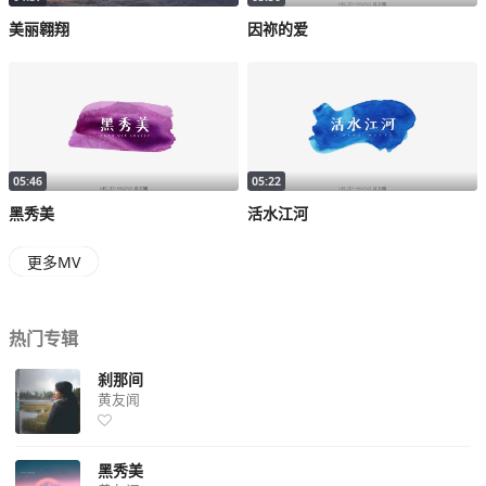
美丽翱翔
因祢的爱
05:46
05:22
黑秀美
活水江河
更多MV
热门专辑
刹那间
黄友闻
黑秀美