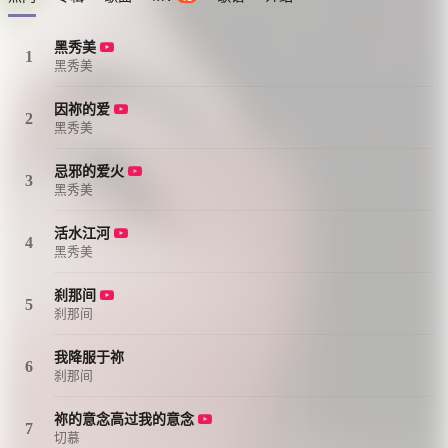
黑秀美
黑秀美
因祢的爱
黑秀美
忌邪的爱火
黑秀美
活水江河
黑秀美
刹那间
刹那间
我降服于祢
刹那间
祢的意念高过我的意念
切慕