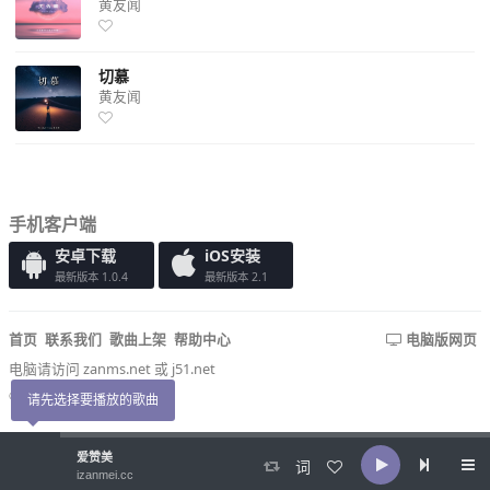
黄友闻
切慕
黄友闻
手机客户端
安卓下载
iOS安装
最新版本 1.0.4
最新版本 2.1
首页
联系我们
歌曲上架
帮助中心
电脑版网页
电脑请访问 zanms.net 或 j51.net
© Copyright 2026
请先选择要播放的歌曲
Audio
爱赞美
Player
izanmei.cc