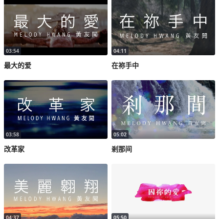
03:54
04:11
最大的爱
在祢手中
03:58
05:02
改革家
剎那间
04:37
05:50